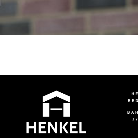
H
BE
BAH
3